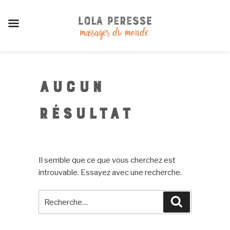
Aller
au
AUCUN
contenu
principal
RÉSULTAT
Il semble que ce que vous cherchez est
introuvable. Essayez avec une recherche.
Recherche
Recherche
pour
: