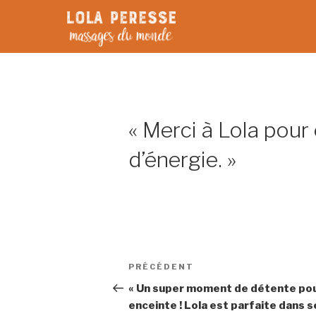
Aller
au
contenu
principal
« Merci à Lola pou
d’énergie. »
Navigation
Article
PRÉCÉDENT
de
précédent
« Un super moment de détente p
enceinte ! Lola est parfaite dans s
l’article