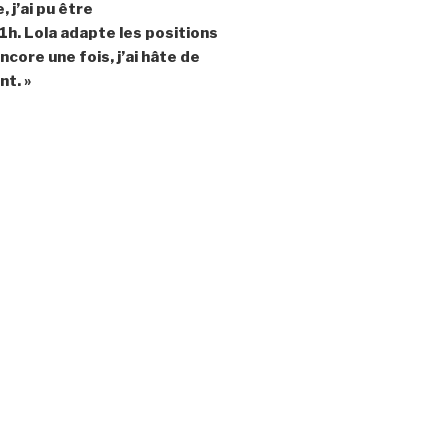
 j’ai pu être
h. Lola adapte les positions
ncore une fois, j’ai hâte de
t. »