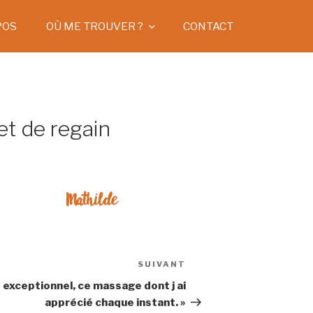
POS
OÙ ME TROUVER ?
CONTACT
et de regain
Mathilde
SUIVANT
Article
suivant
exceptionnel, ce massage dont j ai
apprécié chaque instant. »